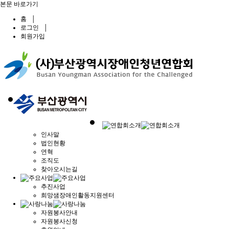
본문 바로가기
홈
│
로그인
│
회원가입
인사말
법인현황
연혁
조직도
찾아오시는길
추진사업
희망샘장애인활동지원센터
자원봉사안내
자원봉사신청